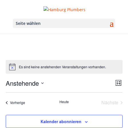
Seite wählen
Es sind keine anstehenden Veranstaltungen vorhanden.
Ans
Ver
Anstehende
Liste
Ans
Nav
Datum
Nav
wählen.
Heute
Nächste
Veranstaltungen
Vorherige
Veransta
Kalender abonnieren