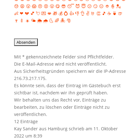
😓
😩
😮
😱
😠
😡
😤
😋
😎
😴
😈
😇
😕
😏
😑
👲
👮
💂
👶
❤
💔
💕
💘
💌
💋
🎁
💰
💍
👍
👎
👌
✌️
🤘
👏
🎵
☕️
🍵
🍺
🍷
🍼
☀️
🌤
🌦
🌧
🌜
🌈
🏝
🎅
Mit * gekennzeichnete Felder sind Pflichtfelder.
Die E-Mail-Adresse wird nicht veröffentlicht.
Aus Sicherheitsgründen speichern wir die IP-Adresse
216.73.217.175.
Es könnte sein, dass der Eintrag im Gästebuch erst
sichtbar ist, nachdem wir ihn geprüft haben.
Wir behalten uns das Recht vor, Einträge zu
bearbeiten, zu löschen oder Einträge nicht zu
veröffentlichen.
12 Einträge
Kay Sander
aus
Hamburg
schrieb am
11. Oktober
2022
um
8:39