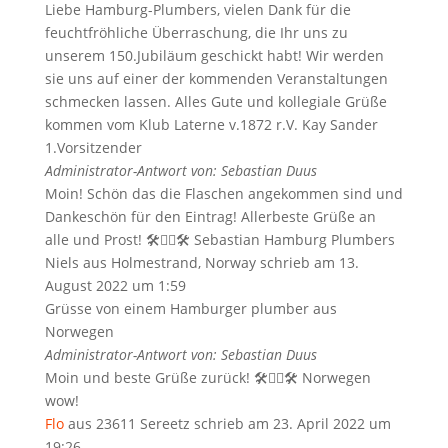
Liebe Hamburg-Plumbers, vielen Dank für die
feuchtfröhliche Überraschung, die Ihr uns zu
unserem 150.Jubiläum geschickt habt! Wir werden
sie uns auf einer der kommenden Veranstaltungen
schmecken lassen. Alles Gute und kollegiale Grüße
kommen vom Klub Laterne v.1872 r.V. Kay Sander
1.Vorsitzender
Administrator-Antwort von: Sebastian Duus
Moin! Schön das die Flaschen angekommen sind und
Dankeschön für den Eintrag! Allerbeste Grüße an
alle und Prost! 🛠️✋🏻🛠️ Sebastian Hamburg Plumbers
Niels
aus
Holmestrand, Norway
schrieb am
13.
August 2022
um
1:59
Grüsse von einem Hamburger plumber aus
Norwegen
Administrator-Antwort von: Sebastian Duus
Moin und beste Grüße zurück! 🛠✋🏻🛠 Norwegen
wow!
Flo
aus
23611 Sereetz
schrieb am
23. April 2022
um
19:26