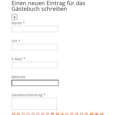
Einen neuen Eintrag für das
Gästebuch schreiben
Dieses
x
Formular
Name
*
ausblenden
Ort
*
E-Mail
*
Website
Gästebucheintrag
*
😄
😃
😉
😊
😚
😗
😜
😛
😳
😁
😬
😌
😞
😘
😍
😢
😂
😭
😅