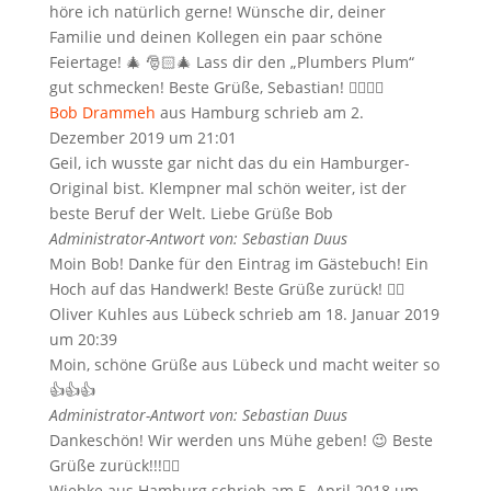
höre ich natürlich gerne! Wünsche dir, deiner
Familie und deinen Kollegen ein paar schöne
Feiertage! 🎄 🎅🏻🎄 Lass dir den „Plumbers Plum“
gut schmecken! Beste Grüße, Sebastian! 👍🏻✋🏻
Bob Drammeh
aus
Hamburg
schrieb am
2.
Dezember 2019
um
21:01
Geil, ich wusste gar nicht das du ein Hamburger-
Original bist. Klempner mal schön weiter, ist der
beste Beruf der Welt. Liebe Grüße Bob
Administrator-Antwort von: Sebastian Duus
Moin Bob! Danke für den Eintrag im Gästebuch! Ein
Hoch auf das Handwerk! Beste Grüße zurück! ✋🏻
Oliver Kuhles
aus
Lübeck
schrieb am
18. Januar 2019
um
20:39
Moin, schöne Grüße aus Lübeck und macht weiter so
👍👍👍
Administrator-Antwort von: Sebastian Duus
Dankeschön! Wir werden uns Mühe geben! 😉 Beste
Grüße zurück!!!✋🏻
Wiebke
aus
Hamburg
schrieb am
5. April 2018
um