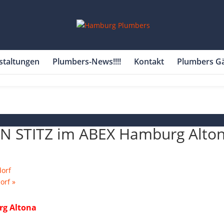
staltungen
Plumbers-News!!!!
Kontakt
Plumbers G
STITZ im ABEX Hamburg Alto
orf
dorf
»
g Altona