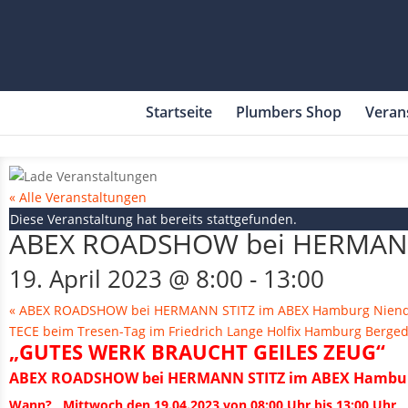
Startseite
Plumbers Shop
Veran
« Alle Veranstaltungen
Diese Veranstaltung hat bereits stattgefunden.
ABEX ROADSHOW bei HERMANN 
19. April 2023 @ 8:00
-
13:00
«
ABEX ROADSHOW bei HERMANN STITZ im ABEX Hamburg Niend
TECE beim Tresen-Tag im Friedrich Lange Holfix Hamburg Berge
„GUTES WERK BRAUCHT GEILES ZEUG“
ABEX ROADSHOW bei HERMANN STITZ im ABEX Hambur
Wann? Mittwoch den 19.04.2023 von 08:00 Uhr bis 13:00 Uhr