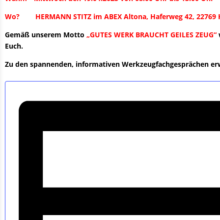
Wo?
HERMANN STITZ im ABEX Altona, Haferweg 42, 22769
Gemäß unserem Motto
„GUTES WERK BRAUCHT GEILES ZEUG“
Euch.
Zu den spannenden, informativen Werkzeugfachgesprächen erwa