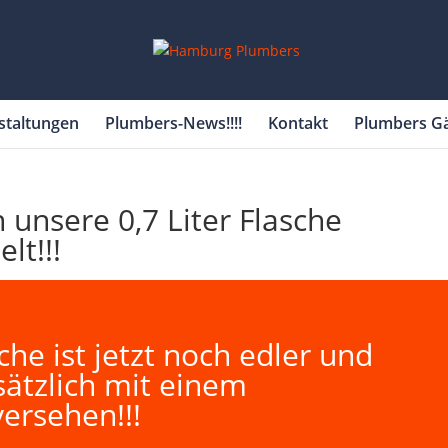
staltungen
Plumbers-News!!!!
Kontakt
Plumbers G
unsere 0,7 Liter Flasche
lt!!!
sche ist jetzt noch edler und
sätzlich mit einem
versehen!!!