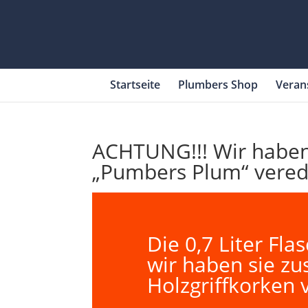
Startseite
Plumbers Shop
Veran
ACHTUNG!!! Wir haben 
„Pumbers Plum“ verede
Die 0,7 Liter Fla
wir haben sie zu
Holzgriffkorken 