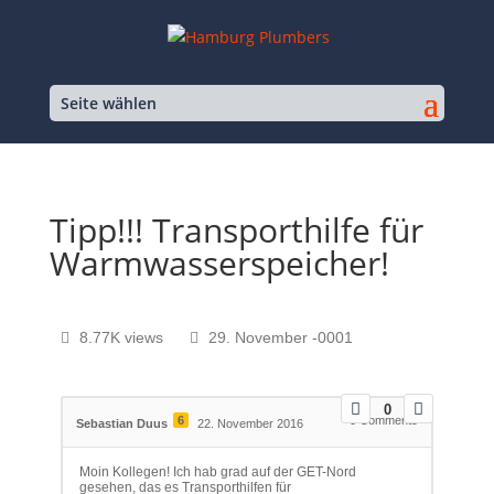
Seite wählen
Tipp!!! Transporthilfe für
Warmwasserspeicher!
8.77K views
29. November -0001
0
6
0
Comments
Sebastian Duus
22. November 2016
Moin Kollegen! Ich hab grad auf der GET-Nord
gesehen, das es Transporthilfen für